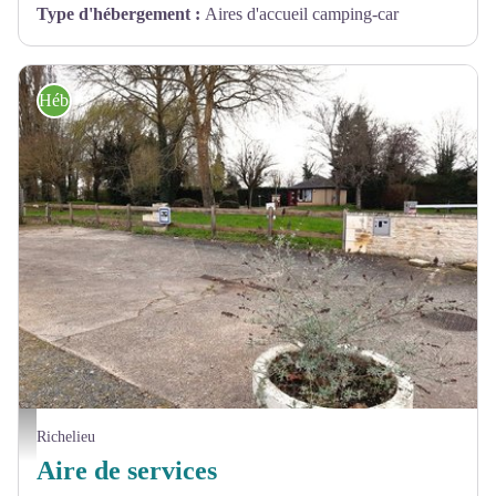
Type d'hébergement
:
Aires d'accueil camping-car
Hébergement
Aire de services camping-car - Richelieu - ADT Touraine / Jérôme Huet
Richelieu
Aire de services