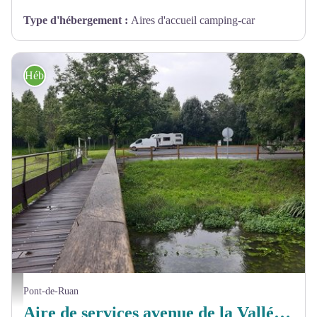
Type d'hébergement
:
Aires d'accueil camping-car
Hébergement
Aire camping-car de Pont-de-Ruan - ADT Touraine / Jérôme Huet
Pont-de-Ruan
Aire de services avenue de la Vallée du lys