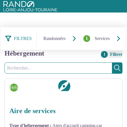
Rando Loire-Anjou-Touraine
FILTRES
Randonnées
1
Services
1 260 résultats services :
Hébergement
Filtrer
1
Recherche
Rech
Hébergement
Aire de services
Type d'hébergement
:
Aires d'accueil camping-car