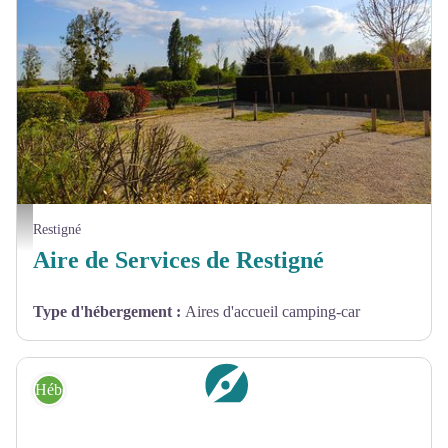
Aire de camping-car de Restigné - ottn cg
Restigné
Aire de Services de Restigné
Type d'hébergement
:
Aires d'accueil camping-car
Hébergement