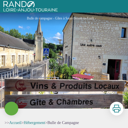
Bulle de Campagne
Rando Loire-Anjou-Touraine
Bulle de campagne - Gîtes à Saint-Benoit-la-Forêt - France - Bulle de campagne
Imprimer
>>
Accueil
>
Hébergement
>
Bulle de Campagne