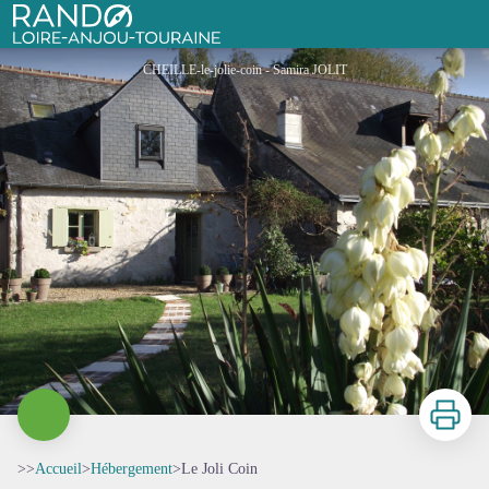
Le Joli Coin
Rando Loire-Anjou-Touraine
CHEILLE-le-jolie-coin - Samira JOLIT
Imprimer
>>
Accueil
>
Hébergement
>
Le Joli Coin