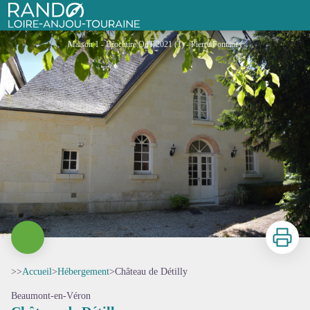
Château de Détilly
Rando Loire-Anjou-Touraine
Maison 1 - Brochure OdT 2021 (1) - Pierre Fontaney
Imprimer
>>
Accueil
>
Hébergement
>
Château de Détilly
Beaumont-en-Véron