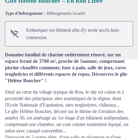
Gite Hélène Boucher – En Rou Libre
Type d'hébergement :
Hébergements locatifs
Voir l'image en plein écran
Embarquer cet élément afin d'y avoir accès hors
connexion
Domaine familial de charme entièrement rénové, sur un
espace fermé de 3700 m², proche de Saumur, comprenant
piscine chauffée commune, four à pain, salle de jeux, caves
troglodytes et différents espaces de repos. Découvrez le gîte
"Hélène Boucher" !
Situé au cœur du village typique de Rou, le site est calme et à
proximité des principaux sites touristiques de la région, dont
l'Ecole Nationale d'Equitation, sites troglodytes, châteaux...
Le gîte Hélène Boucher, décoré sur le thème de l'aviation des
années 30, est aménagé au 1er étage d'un bâtiment indépendant,
comprenant une chambre, un coin cuisine totalement équipé, un
salon avec canapé convertible...
Disposant de 2 autres gîtes, d'une salle de réception et d'une