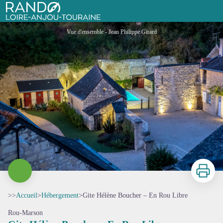
Gite Hélène Boucher – En Rou Libre
Rando Loire-Anjou-Touraine
Vue d'ensemble - Jean Philippe Girard
Imprimer
>>
Accueil
>
Hébergement
>
Gite Hélène Boucher – En Rou Libre
Rou-Marson