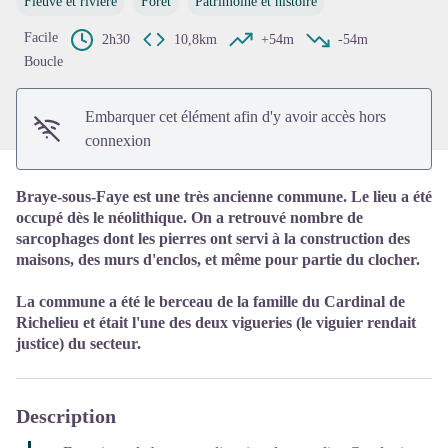
Fleuve et rivière
Forêt
Patrimoine et histoire
Voir l'image en plein écran
Facile
2h30
10,8km
+54m
-54m
Boucle
Embarquer cet élément afin d'y avoir accès hors
connexion
Braye-sous-Faye est une très ancienne commune. Le lieu a été
occupé dès le néolithique. On a retrouvé nombre de
sarcophages dont les pierres ont servi à la construction des
maisons, des murs d'enclos, et même pour partie du clocher.
La commune a été le berceau de la famille du Cardinal de
Richelieu et était l'une des deux vigueries (le viguier rendait
justice) du secteur.
Description