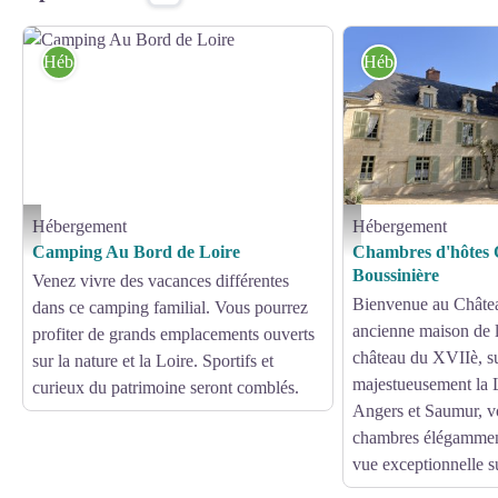
Hébergement
Hébergement
Hébergement
Hébergement
Camping Au Bord de Loire - Instapades Studio / Anjou tourisme
Chateau de la Boussinièr
Camping Au Bord de Loire
Chambres d'hôtes 
Boussinière
Venez vivre des vacances différentes
Bienvenue au Châtea
dans ce camping familial. Vous pourrez
ancienne maison de
profiter de grands emplacements ouverts
château du XVIIè, s
sur la nature et la Loire. Sportifs et
majestueusement la L
curieux du patrimoine seront comblés.
Angers et Saumur, vo
chambres élégammen
vue exceptionnelle su