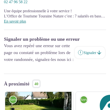
02 47 96 58 22
Une équipe professionnelle à votre service !
L’Office de Tourisme Touraine Nature c’est : 7 salariés en basse
saison et 10 en haute saison. L’Office de Tourisme Touraine
En savoir plus
Nature s’engage, dans tous ses bureaux d’accueil, à vous réserver
un accueil de qualité et à faciliter l’information pour tous.
Signaler un problème ou une erreur
L’Office de Tourisme Touraine Nature est un EPIC
Vous avez repéré une erreur sur cette
(Etablissement Public à caractère Industriel et Commercial) qui
assure la promotion touristique du territoire de la Communauté de
page ou constaté un problème lors de
Signaler
communes Touraine Ouest Val de Loire depuis le 1er juillet 2016,
votre randonnée, signalez-les nous ici :
soit 28 communes.
Son siège juridique et administratif est situé à Langeais. Un autre
Bureau d’Information Touristique (BIT) est basé à Bourgueil.
L’Office de Tourisme dépend financièrement de la Trésorerie
À proximité
40
Publique basée à Langeais et dispose d’une régie pour ses
activités commerciales.
Services
Services