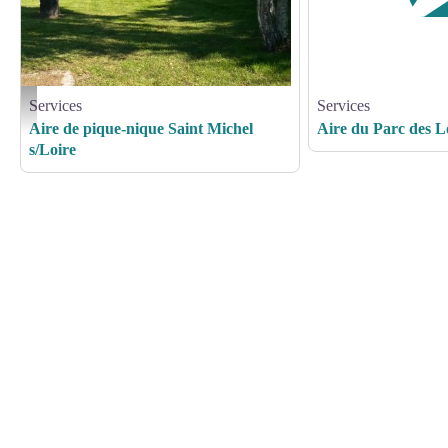
Services
Services
piquenique saint michel - OT Langeais
Aire de pique-nique Saint Michel
Aire du Parc des Lo
s/Loire