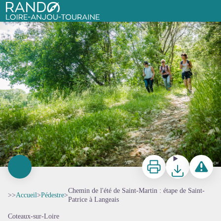
Chemin de l'été de Saint-Martin : étape de Saint-Patrice à Langeais
Randonnée de l'été de Saint-Martin - Lucie Mach
Rando Loire-Anjou-Touraine
Imprimer
Télécharger
Signaler 
Chemin de l'été de Saint-Martin : étape de Saint-
>>
Accueil
>
Pédestre
>
Patrice à Langeais
Coteaux-sur-Loire