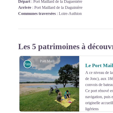
Départ
:
Port Maillard de la Daguenière
Arrivée
:
Port Maillard de la Daguinière
Communes traversées
:
Loire-Authion
Les 5 patrimoines à découv
Port Maillard
Panoramas et point de vue
Le Port Mai
A ce niveau de la
de Jonc), aux 18è
convois de batea
Ce port rénové en
navigation, puis
originelle accuei
ligériens