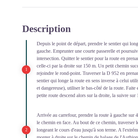
Description
Depuis le point de départ, prendre le sentier qui long
gauche. Emprunter une courte passerelle et poursuiv
intersection. Quitter le sentier pour la route en prenan
celle-ci par la droite sur 150 m. Un petit chemin succ
rejoindre le rond-point. Traverser la D 952 en prena
sentier qui longe la route en sens inverse à celui uti
et dangereuse), utiliser le bas-côté de la route. Faite
petite route descend alors sur la droite, la suivre sur
Arrivée au carrefour, prendre la route à gauche sur 4
le chemin en face. Au bout de ce chemin, traverser le
longeant le cours d'eau jusqu'à son terme. A l'extré
monter à droite sur le chemin de halage de l'Authion