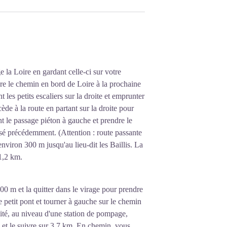
e la Loire en gardant celle-ci sur votre
re le chemin en bord de Loire à la prochaine
t les petits escaliers sur la droite et emprunter
ède à la route en partant sur la droite pour
nt le passage piéton à gauche et prendre le
lisé précédemment. (Attention : route passante
 environ 300 m jusqu'au lieu-dit les Baillis. La
 1,2 km.
00 m et la quitter dans le virage pour prendre
 petit pont et tourner à gauche sur le chemin
mité, au niveau d'une station de pompage,
 et le suivre sur 3,7 km. En chemin, vous