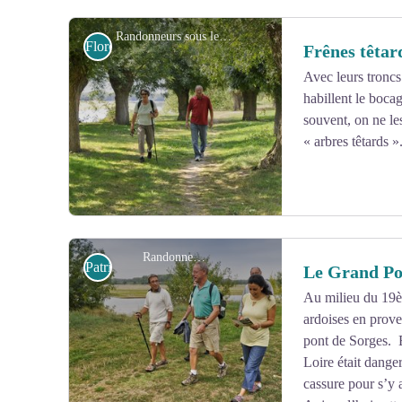
Retrouvez un panneau d'interprétation sur ce lieu !
Randonneurs sous les Frênes Tétards - Commune Loire - Authion
Flore
Frênes têtar
Point de vue sur la Loire.
Avec leurs troncs 
habillent le bocag
Voir l'image en plein écran
Aire de stationnement pour Camping-car.
souvent, on ne le
« arbres têtards »
Randonneurs
Patrimoine et histoire
Le Grand Po
Au milieu du 19èm
ardoises en prove
Voir l'image en plein écran
pont de Sorges. 
Loire était danger
cassure pour s’y a