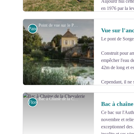
Aujourd’hui cette
en 1976 par la le
Point de vue sur le Pont de Sorges
Panoramas et point de vue
Vue sur l'an
Le pont de Sorges
Voir l'image en plein écran
Construit pour ar
empêcher l'eau de
42m de long et es
Cependant, il ne 
1856.
Bac à Chaine de la Chevalerie - Commune de Loire - Authion
Flore
Bac à chaîne
Ce bac sur l'Auth
novembre et relie 
Voir l'image en plein écran
exceptionnel des 
insolite et ses vi