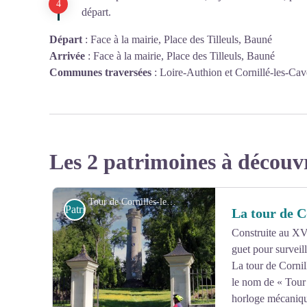
départ.
Départ
:
Face à la mairie, Place des Tilleuls, Bauné
Arrivée
:
Face à la mairie, Place des Tilleuls, Bauné
Communes traversées
:
Loire-Authion et Cornillé-les-Cav
Les 2 patrimoines à découv
Tour de Cornillés-les-Caves - CCAS
Patrimoine et histoire
La tour de Co
Construite au XVe,
guet pour surveill
La tour de Corni
le nom de « Tour 
horloge mécaniqu