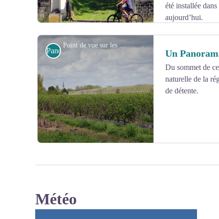
été installée dans
aujourd’hui.
Point de vue sur les coteaux - Yves POSTEC
Panoramas et point de vue
Un Panorama
Du sommet de ces 
naturelle de la r
Voir l'image en plein écran
de détente.
Météo
Voir l'image en plein écran