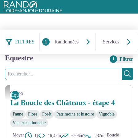
Rando Loire-Anjou-Touraine
FILTRES
1
Randonnées
Services
27 résultats randonnées :
Equestre
Filtrer
1
Recherche
Rech
Touraine Val de Vienne
Chinon
Equestre
La Boucle des Châteaux - étape 4
Faune
Flore
Forêt
Patrimoine et histoire
Vignoble
Vue exceptionnelle
Moyen
Boucle
1j
16,4km
+206m
-237m