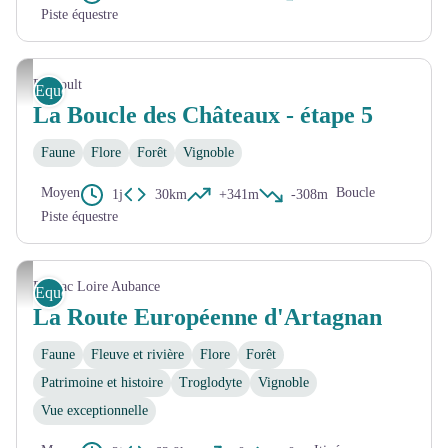
Piste équestre
Touraine Val de Vienne
Panzoult
Equestre
La Boucle des Châteaux - étape 5
Faune
Flore
Forêt
Vignoble
Moyen
Boucle
1j
30km
+341m
-308m
Piste équestre
Mélanie Chaigneau - Anjou Tourisme
Brissac Loire Aubance
Equestre
La Route Européenne d'Artagnan
Faune
Fleuve et rivière
Flore
Forêt
Patrimoine et histoire
Troglodyte
Vignoble
Vue exceptionnelle