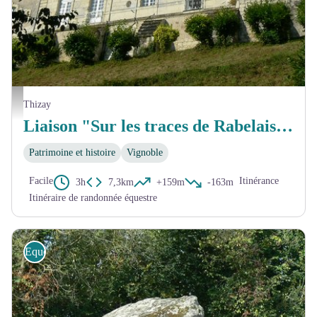
CCCVL- Fabienne Bouéroux
Thizay
Liaison "Sur les traces de Rabelais " - "Entre Anjou et Touraine"
Patrimoine et histoire
Vignoble
Facile
Itinérance
3h
7,3km
+159m
-163m
Itinéraire de randonnée équestre
Equestre