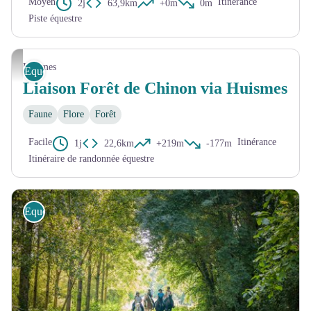
Moyen
Itinérance
2j
63,9km
+0m
0m
Piste équestre
CCCVL- Fabienne Bouéroux
Huismes
Equestre
Liaison Forêt de Chinon via Huismes
Faune
Flore
Forêt
Facile
Itinérance
1j
22,6km
+219m
-177m
Itinéraire de randonnée équestre
Equestre