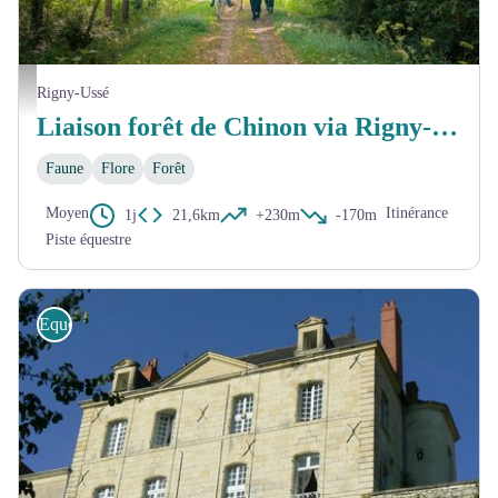
Cavaliers dans la forêt - JC Coutand
Rigny-Ussé
Liaison forêt de Chinon via Rigny-Ussé
Faune
Flore
Forêt
Moyen
Itinérance
1j
21,6km
+230m
-170m
Piste équestre
Equestre