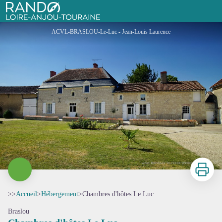
Chambres d'hôtes Le Luc
Rando Loire-Anjou-Touraine
ACVL-BRASLOU-Le-Luc - Jean-Louis Laurence
Imprimer
>>
Accueil
>
Hébergement
>
Chambres d'hôtes Le Luc
Braslou