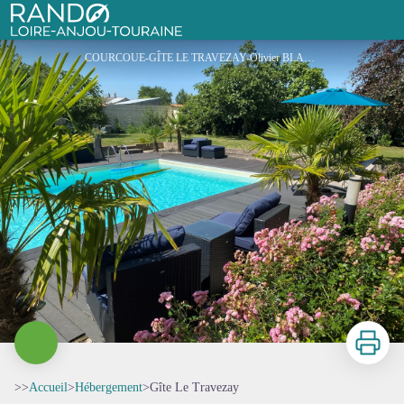
Gîte Le Travezay
Rando Loire-Anjou-Touraine
COURCOUE-GÎTE LE TRAVEZAY-Olivier BLANC-082033 (5) - Olivier BLANC
Imprimer
>>
Accueil
>
Hébergement
>
Gîte Le Travezay