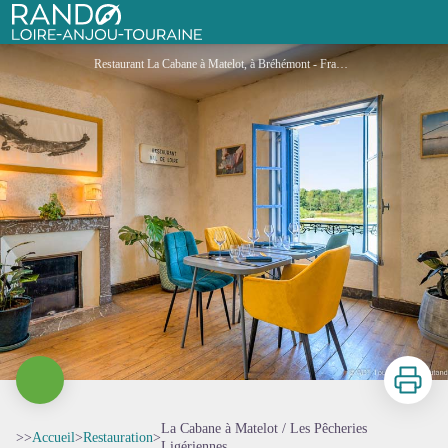
La Cabane à Matelot / Les Pêcheries Ligériennes
Rando Loire-Anjou-Touraine
Restaurant La Cabane à Matelot, à Bréhémont - France - ADT Touraine / Jean-Christophe Coutand
Imprimer
La Cabane à Matelot / Les Pêcheries
>>
Accueil
>
Restauration
>
Ligériennes