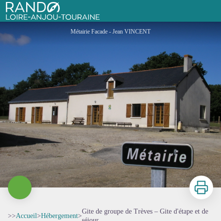
Gite de groupe de Trèves – Gite d'étape et de séjour
Rando Loire-Anjou-Touraine
Métairie Facade - Jean VINCENT
Imprimer
Gite de groupe de Trèves – Gite d'étape et de
>>
Accueil
>
Hébergement
>
séjour