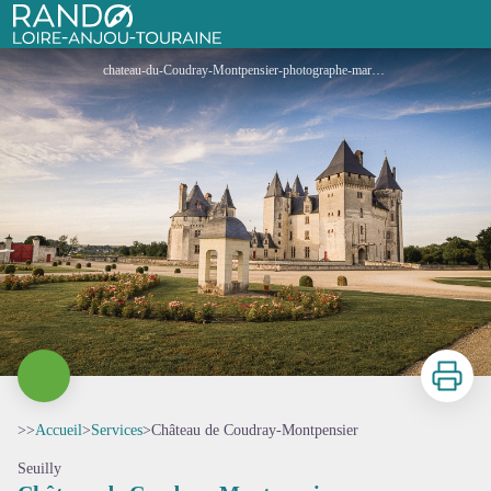
Château de Coudray-Montpensier
Rando Loire-Anjou-Touraine
chateau-du-Coudray-Montpensier-photographe-mariage-Jean-Christophe-Coutand-Meheut--3- - Jean-Christophe COUTAND-MEHEUT
Imprimer
>>
Accueil
>
Services
>
Château de Coudray-Montpensier
Seuilly