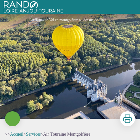
Air Touraine Montgolfière
Rando Loire-Anjou-Touraine
Air Touraine Vol en montgolfiere au dessus de Chenonceau - Air Touraine
Imprimer
>>
Accueil
>
Services
>
Air Touraine Montgolfière