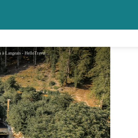
Domaine du Val Sauvage - Chambres d'hôtes à Langeais - HelloTravelers