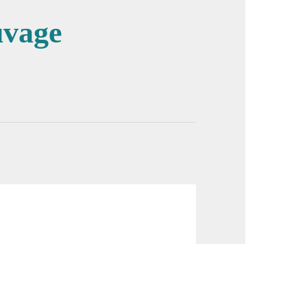
uvage
image en plein écran