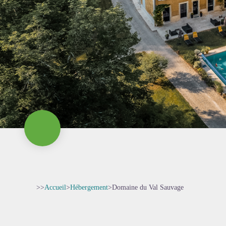
>>
Accueil
>
Hébergement
>
Domaine du Val Sauvage