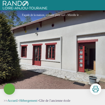
Gîte de l'ancienne école
Rando Loire-Anjou-Touraine
Façade de la maison, orientée plein sud - Mireille le Mouroux
Imprimer
>>
Accueil
>
Hébergement
>
Gîte de l'ancienne école