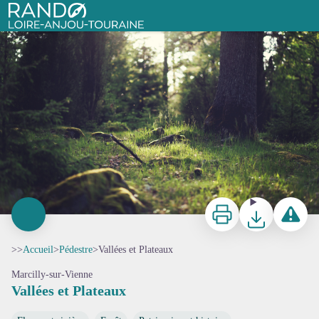
Vallées et Plateaux
Pixabay
Rando Loire-Anjou-Touraine
Imprimer
Télécharger
Signaler 
>>
Accueil
>
Pédestre
>
Vallées et Plateaux
Marcilly-sur-Vienne
Vallées et Plateaux