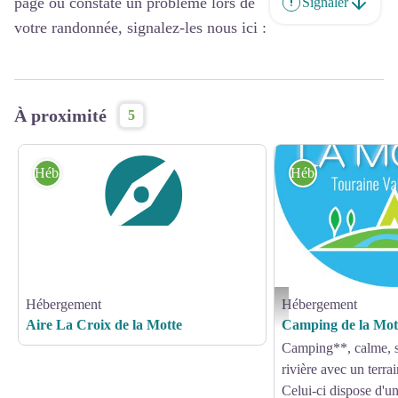
page ou constaté un problème lors de
Signaler
votre randonnée, signalez-les nous ici :
À proximité
5
Hébergement
Hébergement
Hébergement
Hébergement
Camping de la Motte - Marc
Aire La Croix de la Motte
Camping de la Mot
Camping**, calme, s
rivière avec un terr
Celui-ci dispose d'un