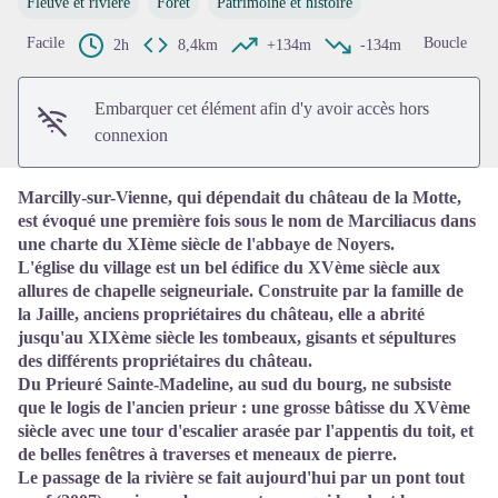
Fleuve et rivière
Forêt
Patrimoine et histoire
Voir l'image en plein écran
Facile
Boucle
2h
8,4km
+134m
-134m
Embarquer cet élément afin d'y avoir accès hors
connexion
Marcilly-sur-Vienne, qui dépendait du château de la Motte,
est évoqué une première fois sous le nom de Marciliacus dans
une charte du XIème siècle de l'abbaye de Noyers.
L'église du village est un bel édifice du XVème siècle aux
allures de chapelle seigneuriale. Construite par la famille de
la Jaille, anciens propriétaires du château, elle a abrité
jusqu'au XIXème siècle les tombeaux, gisants et sépultures
des différents propriétaires du château.
Du Prieuré Sainte-Madeline, au sud du bourg, ne subsiste
que le logis de l'ancien prieur : une grosse bâtisse du XVème
siècle avec une tour d'escalier arasée par l'appentis du toit, et
de belles fenêtres à traverses et meneaux de pierre.
Le passage de la rivière se fait aujourd'hui par un pont tout