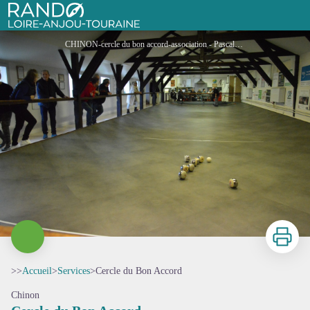
Cercle du Bon Accord
Rando Loire-Anjou-Touraine
CHINON-cercle du bon accord-association - Pascal Giron
Imprimer
>>
Accueil
>
Services
>
Cercle du Bon Accord
Chinon