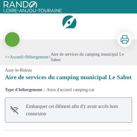
Aire de services du camping municipal Le Sabot
Rando Loire-Anjou-Touraine
Imprimer
Aire de services du camping municipal Le
Voir l'image en plein écran
>>
Accueil
>
Hébergement
>
Sabot
Azay-le-Rideau
Aire de services du camping municipal Le Sabot
Type d'hébergement :
Aires d'accueil camping-car
Embarquer cet élément afin d'y avoir accès hors
connexion