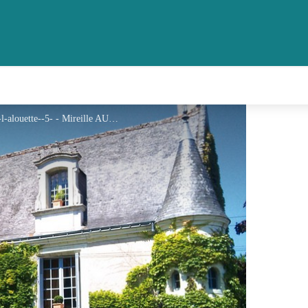
ACVL-ARTANNES-SUR-INDRE-Manoir-de-l-alouette--5- - Mireille AURY