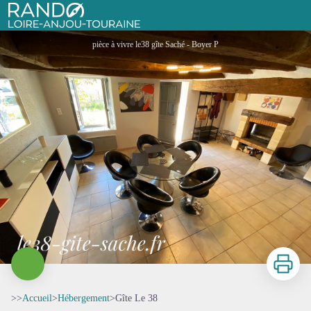
Gîte Le 38
Rando Loire-Anjou-Touraine
pièce à vivre le38 gîte Saché - Boyer P
Imprimer
>>
Accueil
>
Hébergement
>
Gîte Le 38