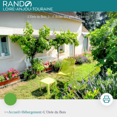
L'Orée du Bois
Rando Loire-Anjou-Touraine
L'Orée du Bois_1 - © Relais des gîtes de Touraine
Imprimer
>>
Accueil
>
Hébergement
>
L'Orée du Bois