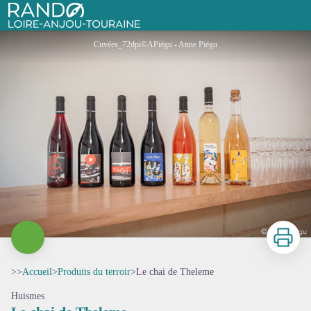
Le chai de Theleme
Rando Loire-Anjou-Touraine
Cuvées_72dpi©APiégu - Anne Piégu
Imprimer
>>
Accueil
>
Produits du terroir
>
Le chai de Theleme
Huismes