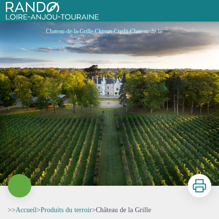
Château de la Grille
Rando Loire-Anjou-Touraine
Chateau-de-la-Grille-Chinon-Credit-Chateau-de-la-Grille (17) - Château de la Grille
Imprimer
>>
Accueil
>
Produits du terroir
>
Château de la Grille