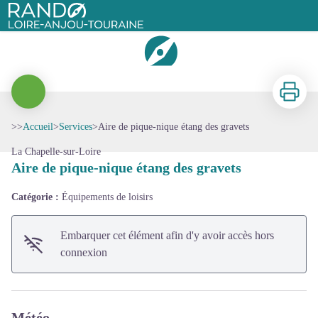
Aire de pique-nique étang des gravets
Rando Loire-Anjou-Touraine
Imprimer
>>
Accueil
>
Services
>
Aire de pique-nique étang des gravets
Voir l'image en plein écran
La Chapelle-sur-Loire
Aire de pique-nique étang des gravets
Catégorie :
Équipements de loisirs
Embarquer cet élément afin d'y avoir accès hors
connexion
Météo