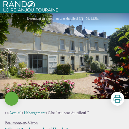
Gîte "Au bras du tilleul "
Rando Loire-Anjou-Touraine
Beaumont en veron- au bras du tilleul (7) - M. LEJEUNE
Imprimer
>>
Accueil
>
Hébergement
>
Gîte "Au bras du tilleul "
Beaumont-en-Véron