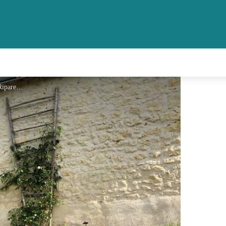
FacadeRosiersFleurs2 - Riparenna