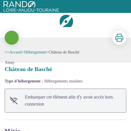
Château de Basché
Rando Loire-Anjou-Touraine
Imprimer
>>
Accueil
>
Hébergement
>
Château de Basché
Voir l'image en plein écran
Assay
Château de Basché
Type d'hébergement :
Hébergements insolites
Embarquer cet élément afin d'y avoir accès hors
connexion
Météo