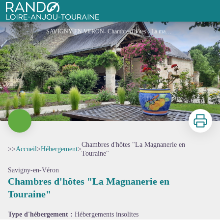
Chambres d'hôtes "La Magnanerie en Touraine"
Rando Loire-Anjou-Touraine
SAVIGNY EN VERON- Chambre d'hôtes - La magnanerie (2) - SAVIGNY EN VERON- Chambre d'hôtes - La magnanerie
Imprimer
Chambres d'hôtes "La Magnanerie en
>>
Accueil
>
Hébergement
>
Touraine"
Savigny-en-Véron
Voir l'image en plein écran
Chambres d'hôtes "La Magnanerie en
Touraine"
Type d'hébergement :
Hébergements insolites