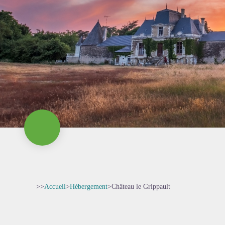
>>
Accueil
>
Hébergement
>
Château le Grippault