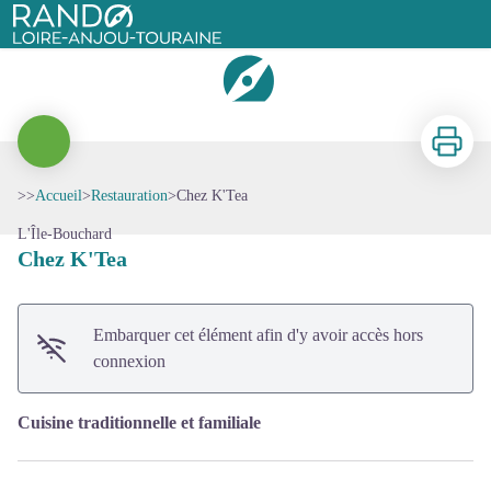
Chez K'Tea
Rando Loire-Anjou-Touraine
Imprimer
>>
Accueil
>
Restauration
>
Chez K'Tea
Voir l'image en plein écran
L'Île-Bouchard
Chez K'Tea
Embarquer cet élément afin d'y avoir accès hors
connexion
Cuisine traditionnelle et familiale