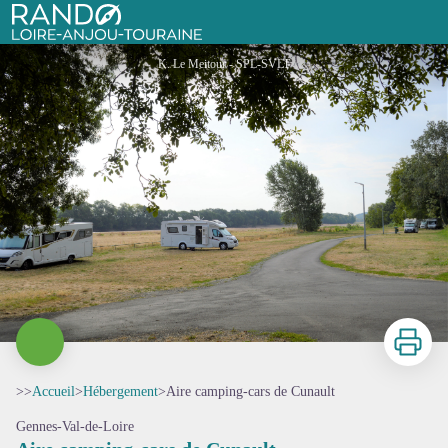
Aire camping-cars de Cunault
Rando Loire-Anjou-Touraine
K. Le Meitour - SPL-SVLT
Imprimer
>>
Accueil
>
Hébergement
>
Aire camping-cars de Cunault
Gennes-Val-de-Loire