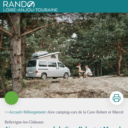
Aire camping-cars de la Cave Robert et Marcel
Rando Loire-Anjou-Touraine
Aire de camping-cars - Pavel Danilyuk de Pexels
Imprimer
>>
Accueil
>
Hébergement
>
Aire camping-cars de la Cave Robert et Marcel
Bellevigne-les-Châteaux