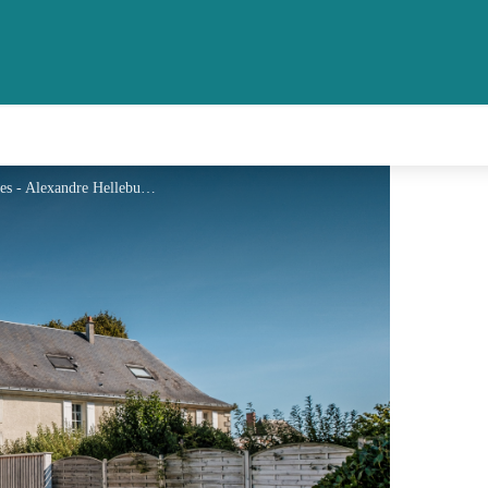
Le gîte et son jardin avec vue sur les vignes - Alexandre Hellebuyck