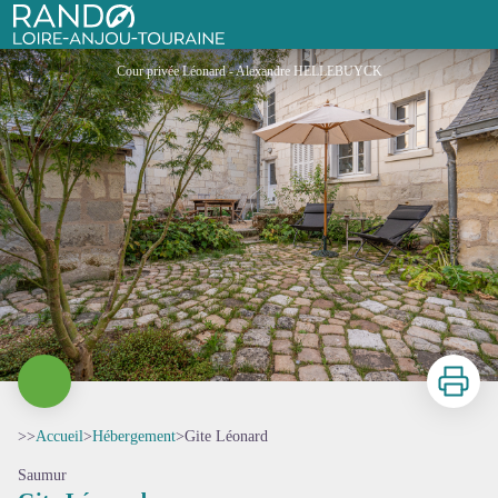
Gite Léonard
Rando Loire-Anjou-Touraine
Cour privée Léonard - Alexandre HELLEBUYCK
Imprimer
>>
Accueil
>
Hébergement
>
Gite Léonard
Saumur