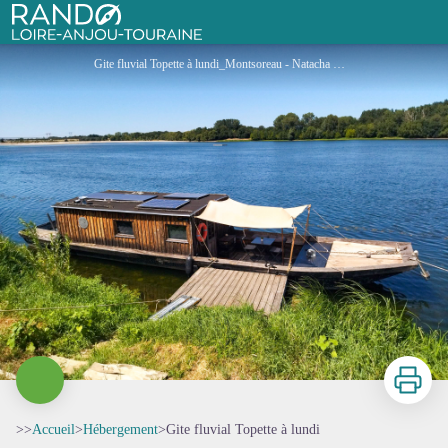
Gite fluvial Topette à lundi
Rando Loire-Anjou-Touraine
Gite fluvial Topette à lundi_Montsoreau - Natacha Masson
Imprimer
>>
Accueil
>
Hébergement
>
Gite fluvial Topette à lundi