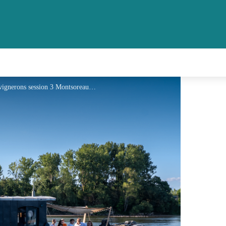
© kreazim - kazim Saumur Champigny portraits vignerons session 3 Montsoreau-44.jpg - Kréazim Communication