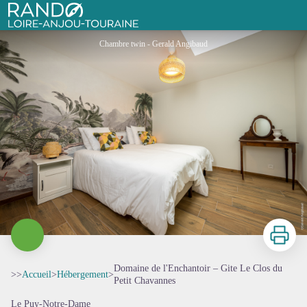
Domaine de l'Enchantoir – Gite Le Clos du Petit Chavannes
Rando Loire-Anjou-Touraine
Chambre twin - Gerald Angibaud
Imprimer
Domaine de l'Enchantoir – Gite Le Clos du
>>
Accueil
>
Hébergement
>
Petit Chavannes
Le Puy-Notre-Dame