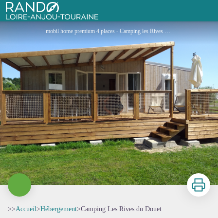
Camping Les Rives du Douet
Rando Loire-Anjou-Touraine
mobil home premium 4 places - Camping les Rives du Douet
Imprimer
>>
Accueil
>
Hébergement
>
Camping Les Rives du Douet