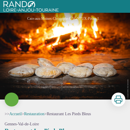
Restaurant Les Pieds Bleus
Rando Loire-Anjou-Touraine
Cace-aux-Moines-Christophe-GAGNEUX-Pixim-122.jpg - Pixim,Christophe GAGNEUX
Imprimer
>>
Accueil
>
Restauration
>
Restaurant Les Pieds Bleus
Gennes-Val-de-Loire