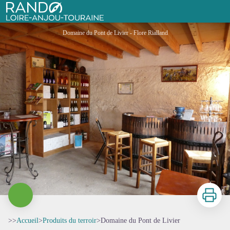
Domaine du Pont de Livier
Rando Loire-Anjou-Touraine
Domaine du Pont de Livier - Flore Rialland
Imprimer
>>
Accueil
>
Produits du terroir
>
Domaine du Pont de Livier