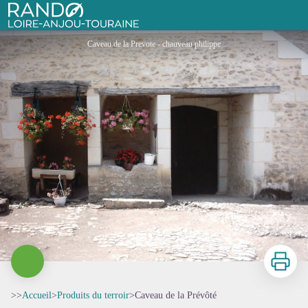
Caveau de la Prévôté
Rando Loire-Anjou-Touraine
Caveau de la Prevote - chauveau philippe
Imprimer
>>
Accueil
>
Produits du terroir
>
Caveau de la Prévôté