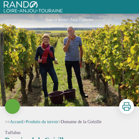
Domaine de la Grézille
Rando Loire-Anjou-Touraine
Anne et Bruno - Anne Paillocher
Imprimer
>>
Accueil
>
Produits du terroir
>
Domaine de la Grézille
Tuffalun