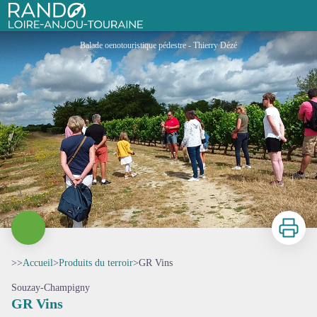
GR Vins
Rando Loire-Anjou-Touraine
Balade oenotouristique pédestre - Thierry Dézé
Imprimer
>>
Accueil
>
Produits du terroir
>
GR Vins
Souzay-Champigny
GR Vins