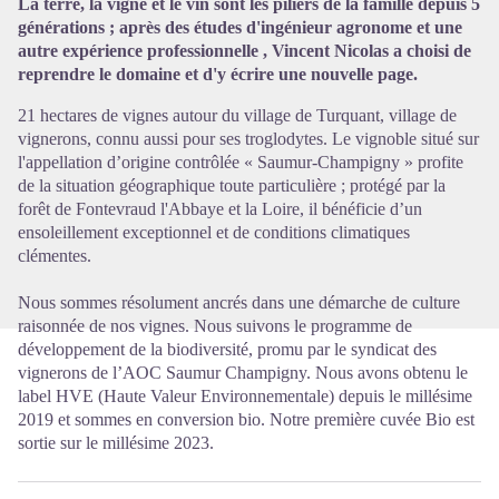
La terre, la vigne et le vin sont les piliers de la famille depuis 5
Voir l'image en plein écran
générations ; après des études d'ingénieur agronome et une
autre expérience professionnelle , Vincent Nicolas a choisi de
reprendre le domaine et d'y écrire une nouvelle page.
21 hectares de vignes autour du village de Turquant, village de
vignerons, connu aussi pour ses troglodytes. Le vignoble situé sur
l'appellation d’origine contrôlée « Saumur-Champigny » profite
de la situation géographique toute particulière ; protégé par la
forêt de Fontevraud l'Abbaye et la Loire, il bénéficie d’un
ensoleillement exceptionnel et de conditions climatiques
clémentes.
Nous sommes résolument ancrés dans une démarche de culture
raisonnée de nos vignes. Nous suivons le programme de
développement de la biodiversité, promu par le syndicat des
vignerons de l’AOC Saumur Champigny. Nous avons obtenu le
label HVE (Haute Valeur Environnementale) depuis le millésime
2019 et sommes en conversion bio. Notre première cuvée Bio est
sortie sur le millésime 2023.