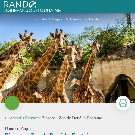
Bioparc - Zoo de Doué-la-Fontaine
Rando Loire-Anjou-Touraine
5-Girafes © Bioparc - S. Gaudard - S. Gaudard
Imprimer
>>
Accueil
>
Services
>
Bioparc - Zoo de Doué-la-Fontaine
Doué-en-Anjou