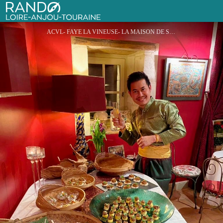
La maison de Siam
Rando Loire-Anjou-Touraine
ACVL- FAYE LA VINEUSE- LA MAISON DE SIAM - Apichat - BEAL Jeon Michel